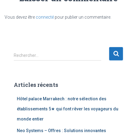
Vous devez être
connecté
pour publier un commentaire.
R
Rechercher…
e
c
h
e
Articles récents
r
c
Hôtel palace Marrakech : notre sélection des
h
e
établissements 5★ qui font rêver les voyageurs du
r
monde entier
:
Neo Systems – Offres : Solutions innovantes