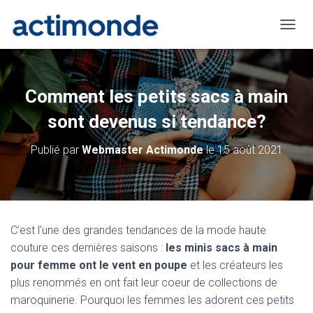
D
É
P
L
I
Comment les petits sacs à main
E
R
sont devenus si tendance?
L
A
Publié par
Webmaster Actimonde
le
15 août 2021
N
A
V
I
G
A
C’est l’une des grandes tendances de la mode haute
T
couture ces dernières saisons :
les minis sacs à main
I
O
pour femme ont le vent en poupe
et les créateurs les
N
plus renommés en ont fait leur coeur de collections de
maroquinerie. Pourquoi les femmes les adorent ces petits